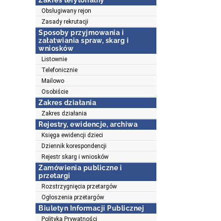
Zakres terytorialny
Obsługiwany rejon
Zasady rekrutacji
Sposoby przyjmowania i
załatwiania spraw, skarg i
wniosków
Listownie
Telefonicznie
Mailowo
Osobiście
Zakres działania
Zakres działania
Rejestry, ewidencje, archiwa
Księga ewidencji dzieci
Dziennik korespondencji
Rejestr skarg i wniosków
Zamówienia publiczne i
przetargi
Rozstrzygnięcia przetargów
Ogłoszenia przetargów
Biuletyn Informacji Publicznej
Polityka Prywatności