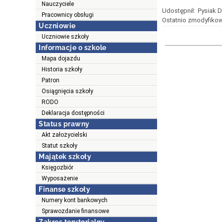
Nauczyciele
Udostępnił:
Pysiak 
Pracownicy obsługi
Ostatnio zmodyfikow
Uczniowie
Uczniowie szkoły
Informacje o szkole
Mapa dojazdu
Historia szkoły
Patron
Osiągnięcia szkoły
RODO
Deklaracja dostępności
Status prawny
Akt założycielski
Statut szkoły
Majątek szkoły
Księgozbiór
Wyposażenie
Finanse szkoły
Numery kont bankowych
Sprawozdanie finansowe