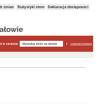
tr zmian
Statystyki stron
Deklaracja dostępności
ałowie
i w serwisie:
zaawansowane