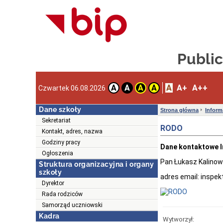
Publi
A
A+
A++
A
A
A
A
Czwartek 06.08.2026
Dane szkoły
Strona główna
Inform
Sekretariat
RODO
Kontakt, adres, nazwa
Godziny pracy
Dane kontaktowe I
Ogłoszenia
Pan Łukasz Kalinows
Struktura organizacyjna i organy
szkoły
adres email: inspek
Dyrektor
Rada rodziców
Samorząd uczniowski
Kadra
Wytworzył: