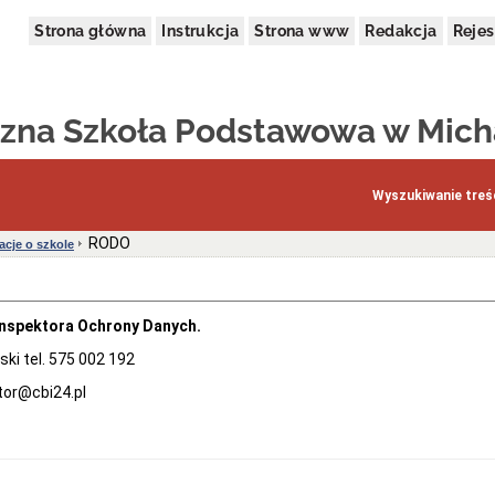
Strona główna
Instrukcja
Strona www
Redakcja
Rejes
czna Szkoła Podstawowa w Mich
Wyszukiwanie treśc
RODO
acje o szkole
nspektora Ochrony Danych.
ki tel. 575 002 192
tor@cbi24.pl